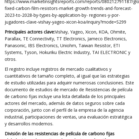
https://www.marketinsightsreports.com/reports/080212791187/glo
fixed-carbon-film-resistors-market-growth-trends-and-forecast-
2023-to-2028-by-types-by-application-by- regiones-y-por-
jugadores-clave-vishay-yageo-xicon-koa/inquiry?mode=S299
Principales actores clave:
Vishay, Yageo, Xicon, KOA, Ohmite,
Parallax, TE Connectivity, TT Electronics, Jameco Electronics,
Panasonic, IBS Electronics, Uniohm, Taiwan Resistor, ETI
Systems, Tyson, Hokuriku Electric Industry, TAI ELECTRONIC y
otros.
El registro incluye registros de mercado cualitativos y
cuantitativos de tamaño completo, al igual que las estrategias
de estudio utilizadas para adquirir numerosas conclusiones. Este
documento de estudios de mercado de Resistencias de película
de carbono fijas incluye una lista detallada de los principales
actores del mercado, además de datos seguros sobre cada
corporación, junto con el perfil de la empresa de la agencia
industrial, participaciones de ventas, una evaluación estratégica
y desarrollos modernos.
División de las resistencias de película de carbono fijas