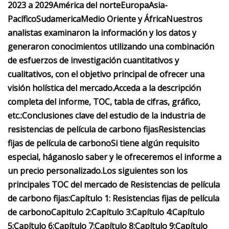
2023 a 2029
América del norte
Europa
Asia-
Pacífico
Sudamerica
Medio Oriente y África
Nuestros
analistas examinaron la información y los datos y
generaron conocimientos utilizando una combinación
de esfuerzos de investigación cuantitativos y
cualitativos, con el objetivo principal de ofrecer una
visión holística del mercado.
Acceda a la descripción
completa del informe, TOC, tabla de cifras, gráfico,
etc.:
Conclusiones clave del estudio de la industria de
resistencias de película de carbono fijas
Resistencias
fijas de película de carbono
Si tiene algún requisito
especial, háganoslo saber y le ofreceremos el informe a
un precio personalizado.
Los siguientes son los
principales TOC del mercado de Resistencias de película
de carbono fijas:
Capítulo 1: Resistencias fijas de película
de carbono
Capitulo 2:
Capítulo 3:
Capítulo 4:
Capítulo
5:
Capítulo 6:
Capítulo 7:
Capítulo 8:
Capítulo 9:
Capítulo