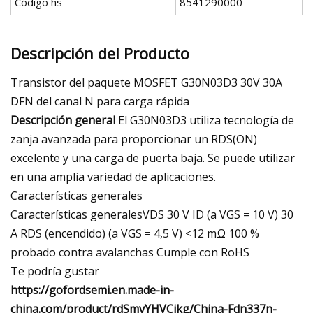
Código hs
8541290000
Descripción del Producto
Transistor del paquete MOSFET G30N03D3 30V 30A
DFN del canal N para carga rápida
Descripción general
El G30N03D3 utiliza tecnología de
zanja avanzada para proporcionar un RDS(ON)
excelente y una carga de puerta baja. Se puede utilizar
en una amplia variedad de aplicaciones.
Características generales
Características generalesVDS 30 V ID (a VGS = 10 V) 30
A RDS (encendido) (a VGS = 4,5 V) <12 mΩ 100 %
probado contra avalanchas Cumple con RoHS
Te podría gustar
https://gofordsemi.en.made-in-
china.com/product/rdSmvYHVCikg/China-Fdn337n-