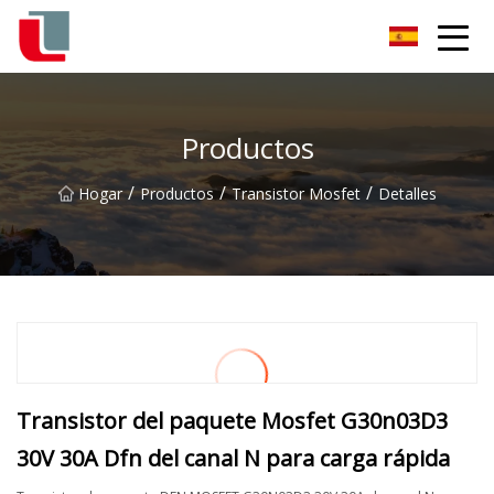
Diodo Co., Ltd
Productos
/
/
/
Hogar
Productos
Transistor Mosfet
Detalles
Transistor del paquete Mosfet G30n03D3
30V 30A Dfn del canal N para carga rápida