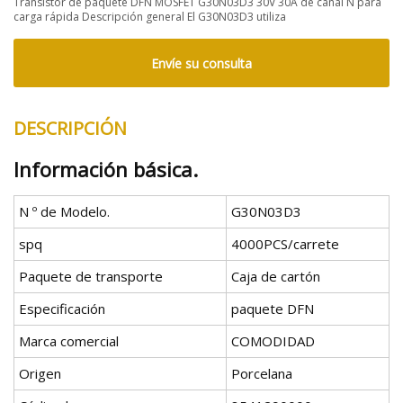
Transistor de paquete DFN MOSFET G30N03D3 30V 30A de canal N para
carga rápida Descripción general El G30N03D3 utiliza
Envíe su consulta
DESCRIPCIÓN
Información básica.
N º de Modelo.
G30N03D3
spq
4000PCS/carrete
Paquete de transporte
Caja de cartón
Especificación
paquete DFN
Marca comercial
COMODIDAD
Origen
Porcelana