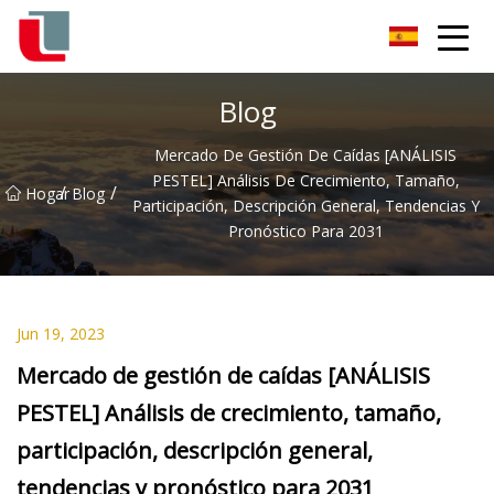
Diodo Co., Ltd
Blog
Mercado De Gestión De Caídas [ANÁLISIS
PESTEL] Análisis De Crecimiento, Tamaño,
/
/
Hogar
Blog
Participación, Descripción General, Tendencias Y
Pronóstico Para 2031
Jun 19, 2023
Mercado de gestión de caídas [ANÁLISIS
PESTEL] Análisis de crecimiento, tamaño,
participación, descripción general,
tendencias y pronóstico para 2031